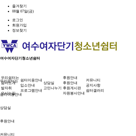
즐겨찾기
08월 07일(금)
로그인
회원가입
정보찾기
여수여자단기청소년쉼터
우리쉼터는
후원안내
쉼터이용안내
커뮤니티
우리쉼터는
쉼터소개
상담실
후원안내
입소안내
공지사항
발자취
고민나누기
후원게시판
프로그램안내
쉼터갤러리
오시는길
자원봉사안내
쉼터이용안내
상담실
후원안내
커뮤니티