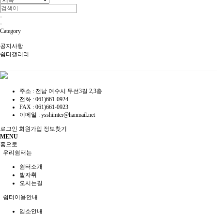
Category
공지사항
쉼터갤러리
주소 : 전남 여수시 무선3길 2,3층
전화 :
061)661-0924
FAX :
061)661-0923
이메일 :
ysshimter@hanmail.net
로그인
회원가입
정보찾기
MENU
홈으로
우리쉼터는
쉼터소개
발자취
오시는길
쉼터이용안내
입소안내