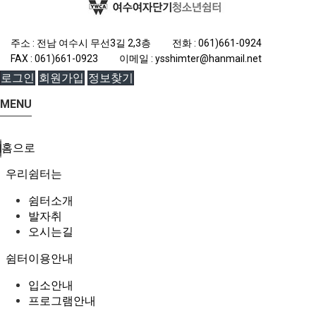
주소 : 전남 여수시 무선3길 2,3층
전화 :
061)661-0924
FAX :
061)661-0923
이메일 :
ysshimter@hanmail.net
로그인
회원가입
정보찾기
MENU
홈으로
우리쉼터는
쉼터소개
발자취
오시는길
쉼터이용안내
입소안내
프로그램안내