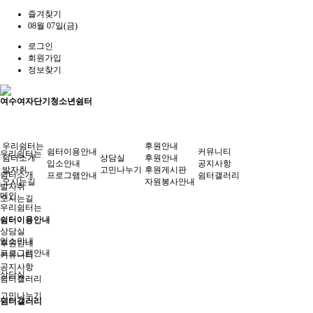
즐겨찾기
08월 07일(금)
로그인
회원가입
정보찾기
여수여자단기청소년쉼터
우리쉼터는
후원안내
쉼터이용안내
커뮤니티
우리쉼터는
쉼터소개
상담실
후원안내
입소안내
공지사항
발자취
고민나누기
후원게시판
쉼터소개
프로그램안내
쉼터갤러리
오시는길
자원봉사안내
발자취
메인
오시는길
우리쉼터는
쉼터이용안내
쉼터이용안내
상담실
입소안내
후원안내
프로그램안내
커뮤니티
공지사항
상담실
쉼터갤러리
고민나누기
쉼터갤러리