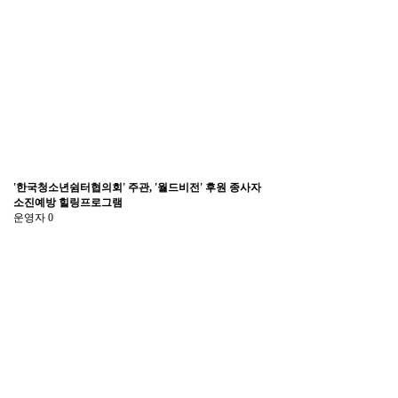
'한국청소년쉼터협의회' 주관, '월드비전' 후원 종사자
소진예방 힐링프로그램
운영자
0