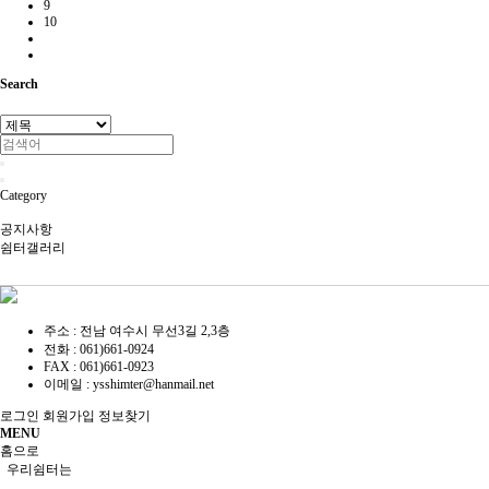
9
10
Search
Category
공지사항
쉼터갤러리
주소 : 전남 여수시 무선3길 2,3층
전화 :
061)661-0924
FAX :
061)661-0923
이메일 :
ysshimter@hanmail.net
로그인
회원가입
정보찾기
MENU
홈으로
우리쉼터는