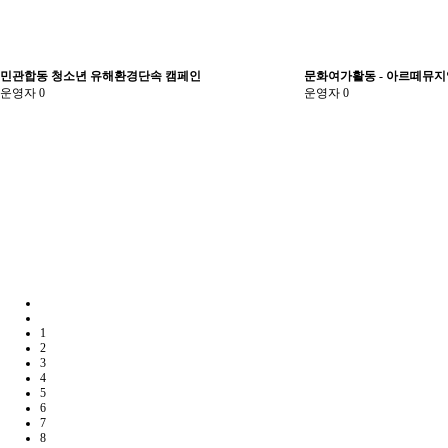
민관합동 청소년 유해환경단속 캠페인
문화여가활동 - 아르떼뮤지
운영자
0
운영자
0
1
2
3
4
5
6
7
8